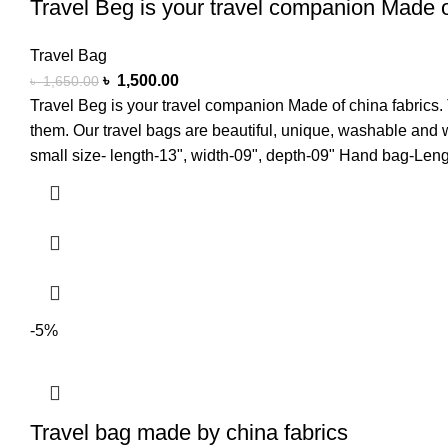
Travel Beg is your travel companion Made o
Travel Bag
৳
1,500.00
৳
1,650.00
Travel Beg is your travel companion Made of china fabrics. T
them. Our travel bags are beautiful, unique, washable and 
small size- length-13", width-09", depth-09" Hand bag-Len
-5%
Travel bag made by china fabrics