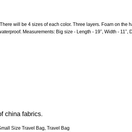
here will be 4 sizes of each color. Three layers. Foam on the han
aterproof. Measurements: Big size - Length - 19", Width - 11", D
 china fabrics.
Small Size Travel Bag
,
Travel Bag