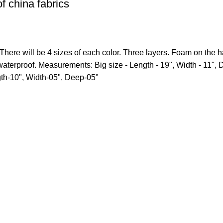
f china fabrics
here will be 4 sizes of each color. Three layers. Foam on the han
waterproof. Measurements: Big size - Length - 19", Width - 11",
gth-10", Width-05", Deep-05"