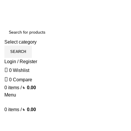
Green Craft Products
Select category
SEARCH
Login / Register
0
Wishlist
0
Compare
0
items
/
৳
0.00
Menu
0
items
/
৳
0.00
Browse Categories
HOME MAIN
SHOP
ARECA PLATE
TRAVEL BAG
HOME D