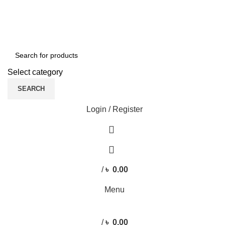
ENGLISH
COUNTRY
Green Craft Products
NEWSLETTER
CONTACT US
FAQS
Select category
SEARCH
Login / Register
0
0
/
৳
0.00
Menu
/
৳
0.00