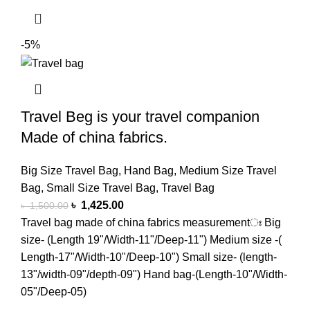
-5%
Travel Beg is your travel companion
Made of china fabrics.
Big Size Travel Bag
,
Hand Bag
,
Medium Size Travel
Bag
,
Small Size Travel Bag
,
Travel Bag
৳
1,425.00
৳
1,500.00
Travel bag made of china fabrics measurementঃ Big
size- (Length 19"/Width-11"/Deep-11") Medium size -(
Length-17"/Width-10"/Deep-10") Small size- (length-
13"/width-09"/depth-09") Hand bag-(Length-10"/Width-
05"/Deep-05)