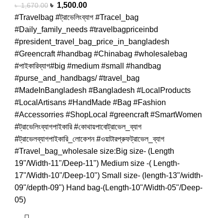
৳
1,500.00
৳
1,670.00
#Travelbag #ট্রাভেলিংব্যাগ #Tracel_bag
#Daily_family_needs #travelbagpriceinbd
#president_travel_bag_price_in_bangladesh
#Greencraft #handbag #Chinabag #wholesalebag
#পাইকারিব্যাগ#big #medium #small #handbag
#purse_and_handbags/ #travel_bag
#MadeInBangladesh #Bangladesh #LocalProducts
#LocalArtisans #HandMade #Bag #Fashion
#Accessorries #ShopLocal #greencraft #SmartWomen
#ট্রাভেলিংব্যাগপাইকারি #কোথায়পাবোট্রাভেল_ব্যাগ
#ট্রাভেলব্যাগপাইকারি_লোকেশন #ওয়াটারপ্রুফট্রাভেল_ব্যাগ
#Travel_bag_wholesale size:Big size- (Length
19"/Width-11"/Deep-11") Medium size -( Length-
17"/Width-10"/Deep-10") Small size- (length-13"/width-
09"/depth-09") Hand bag-(Length-10"/Width-05"/Deep-
05)