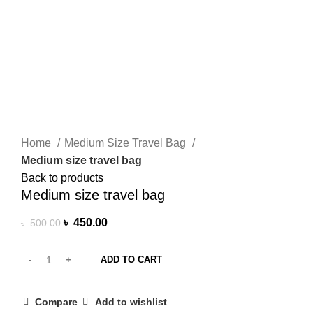
Browse Categories
HOME MAIN
SHOP
ARECA PLATE
TRAVEL BAG
HOME DECOR
JEWELLERY
PAINTING ITEM
SURGICAL ITEM
WOODEN ITEM
HANDICRAFT
MORE PRODUCTS
-10%
Click to enlarge
Home
Medium Size Travel Bag
Medium size travel bag
Back to products
Medium size travel bag
৳
450.00
৳
500.00
ADD TO CART
Compare
Add to wishlist