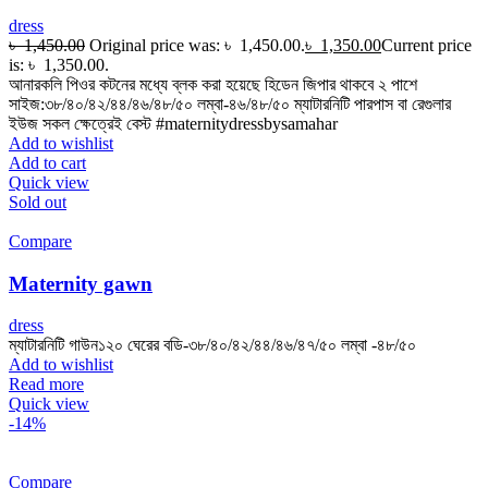
dress
৳
1,450.00
Original price was: ৳ 1,450.00.
৳
1,350.00
Current price
is: ৳ 1,350.00.
আনারকলি পিওর কটনের মধ্যে ব্লক করা হয়েছে হিডেন জিপার থাকবে ২ পাশে
সাইজ:৩৮/৪০/৪২/৪৪/৪৬/৪৮/৫০ লম্বা-৪৬/৪৮/৫০ ম্যাটারনিটি পারপাস বা রেগুলার
ইউজ সকল ক্ষেত্রেই বেস্ট #maternitydressbysamahar
Add to wishlist
Add to cart
Quick view
Sold out
Compare
Maternity gawn
dress
ম্যাটারনিটি গাউন১২০ ঘেরের বডি-৩৮/৪০/৪২/৪৪/৪৬/৪৭/৫০ লম্বা -৪৮/৫০
Add to wishlist
Read more
Quick view
-14%
Compare