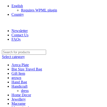
English
Requires WPML plugin
Country
Green Craft Products
Newsletter
Contact Us
FAQs
Select category
Areca Plate
Big Size Travel Bag
Gift Item
grown
Hand Bag
Handicraft
dress
Home Decor
Jewellery
Macrame