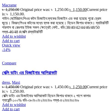
Macrame
৳
1,250.00
Original price was: ৳ 1,250.00.
৳
1,150.00
Current price
is: ৳ 1,150.00.
গাউন মেটেরিয়াল:পিওর কটন ডিজাইন:ব্লকের ডিজাইন এড করা হয়েছে পুরো ড্রেস
জুড়ে। বিবরন:পিওর কটনের মধ্যে ব্লক করা হয়েছে। হিডেন জিপার থাকবে। ম্যাটারনিটি
পারপাস বা রেগুলার ইউজ সকল ক্ষেত্রেই বেস্ট.. বডি:38/40/42/44/46/48/50
লম্বা-46/48 #মেক্সি #ম্যাটারনিটি
Add to wishlist
Add to cart
Quick view
-14%
Compare
বেক্সি ডাইং এর ডিজাইনার আলিয়াকাট
dress
,
Maxi
৳
1,450.00
Original price was: ৳ 1,450.00.
৳
1,250.00
Current price
is: ৳ 1,250.00.
বেক্সি ডাইং এর ডিজাইনার আলিয়াকাট হিডেন জিপার থাকবে ২ পাশে কালার
গ্যারেন্টি-১০০% বডি-৩৮/৪০/৪২/৪৪/৪৬ লম্বা-৪২/৪৪/৪৫/৪৬
Add to wishlist
Add to cart