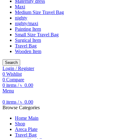
Maternity dress
Maxi
Medium Size Travel Bag
nighty
nighty/maxi
Painting Item
Small Size Travel Bag
Surgical Item
Travel Bag
Wooden Item
Search
Login / Register
0
Wishlist
0
Compare
0
items
/
৳
0.00
Menu
0
items
/
৳
0.00
Browse Categories
Home Main
Shop
Areca Plate
Travel Bag