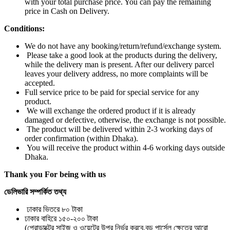
with your total purchase price. You can pay the remaining
price in Cash on Delivery.
Conditions:
We do not have any booking/return/refund/exchange system.
Please take a good look at the products during the delivery,
while the delivery man is present. After our delivery parcel
leaves your delivery address, no more complaints will be
accepted.
Full service price to be paid for special service for any
product.
We will exchange the ordered product if it is already
damaged or defective, otherwise, the exchange is not possible.
The product will be delivered within 2-3 working days of
order confirmation (within Dhaka).
You will receive the product within 4-6 working days outside
Dhaka.
Thank you For being with us
ডেলিভারি সম্পর্কিত তথ্য
ঢাকার ভিতরে ৮০ টাকা
ঢাকার বাহিরে ১৫০-২০০ টাকা
(প্রোডাক্টের সাইজ ও ওয়েটের উপর নির্ভর করবে,বড় পার্সেল ক্ষেত্রে আরো